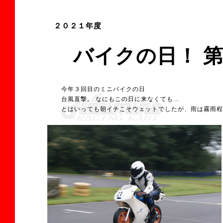
２０２１年度
バイクの日！ 第
今年３回目のミニバイクの日
台風直撃。 なにもこの日に来なくても…
とはいっても朝イチこそウェットでしたが、雨は霧雨程