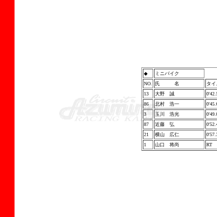
◆
ミニバイク
NO.
氏 名
タイ
13
大野 誠
0'42.
86
北村 浩一
0'45.
3
玉川 浩光
0'49.
87
近藤 弘
0'52.
21
横山 広仁
0'57.
1
山口 将尚
RT