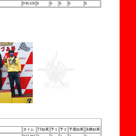
シング
0'46.636
6
6
6
6
6
タイム
TT結果
予１
予２
予選結果
決勝結果